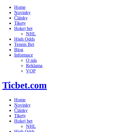
Home
Novinky
Články
Tikety
Hokej bet
NHL
High Odds
Tennis Bet
Blog
Informace
O nás
Reklama
VOP
Ticbet.com
Home
Novinky
Články
Tikety
Hokej bet
NHL
High Odds