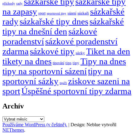
sazkarske tipy
sazkarske tipy
rady
příchody
na zapasy
sázkařské
sázení
sázkaři
sport
sportovní tipy
rady
sázkařské tipy dnes
sázkařské
tipy na dnešní den
sázkové
poradenství
sázkové poradenství
zdarma
sázkové tipy
Tiket na den
sázky
tikety na dnes
Tipy na dnes
tipy
tipování
tips
tipy na sportovní sázení
tipy na
sportovní sázky
ziskove sazeni na
tipéři
sport
Úspěšné sportovní tipy zdarma
Archív
Archív
Používáme WordPress (v češtině).
|
Design: Neblue vytvořil
NEThemes
.