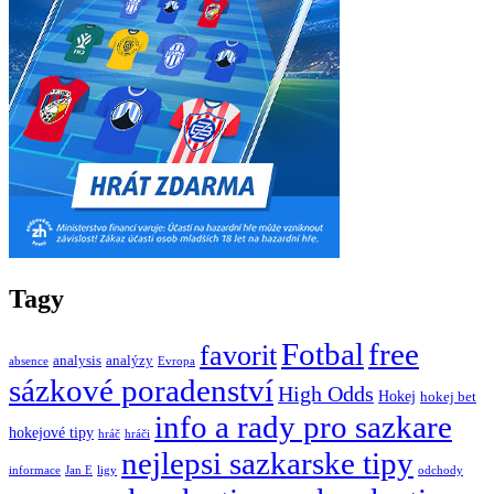
Tagy
Fotbal
free
favorit
analysis
analýzy
absence
Evropa
sázkové poradenství
High Odds
Hokej
hokej bet
info a rady pro sazkare
hokejové tipy
hráč
hráči
nejlepsi sazkarske tipy
informace
Jan E
ligy
odchody