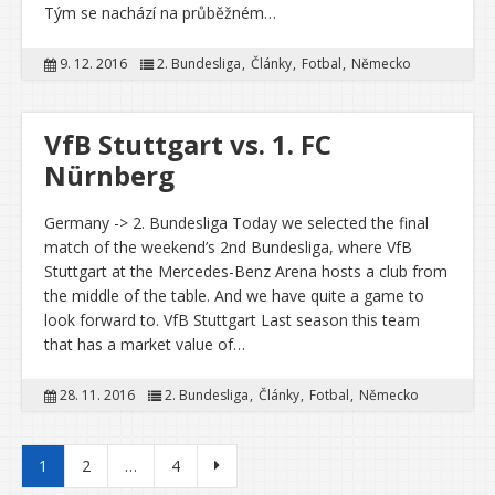
Tým se nachází na průběžném…
9. 12. 2016
2. Bundesliga
Články
Fotbal
Německo
VfB Stuttgart vs. 1. FC
Nürnberg
Germany -> 2. Bundesliga Today we selected the final
match of the weekend’s 2nd Bundesliga, where VfB
Stuttgart at the Mercedes-Benz Arena hosts a club from
the middle of the table. And we have quite a game to
look forward to. VfB Stuttgart Last season this team
that has a market value of…
28. 11. 2016
2. Bundesliga
Články
Fotbal
Německo
Stránkování příspěvků
1
2
…
4