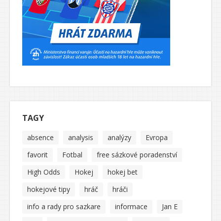
TAGY
absence
analysis
analýzy
Evropa
favorit
Fotbal
free sázkové poradenství
High Odds
Hokej
hokej bet
hokejové tipy
hráč
hráči
info a rady pro sazkare
informace
Jan E