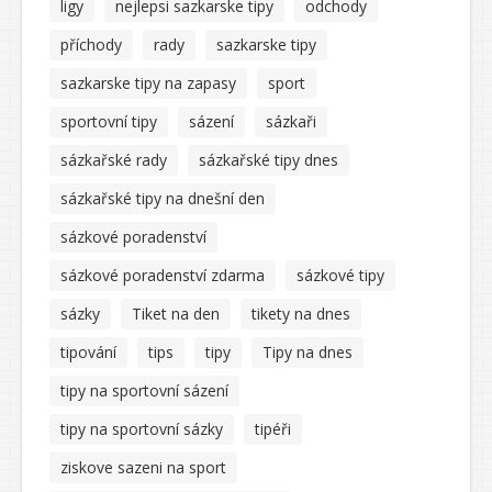
ligy
nejlepsi sazkarske tipy
odchody
příchody
rady
sazkarske tipy
sazkarske tipy na zapasy
sport
sportovní tipy
sázení
sázkaři
sázkařské rady
sázkařské tipy dnes
sázkařské tipy na dnešní den
sázkové poradenství
sázkové poradenství zdarma
sázkové tipy
sázky
Tiket na den
tikety na dnes
tipování
tips
tipy
Tipy na dnes
tipy na sportovní sázení
tipy na sportovní sázky
tipéři
ziskove sazeni na sport