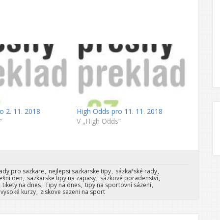
o 2. 11. 2018
High Odds pro 11. 11. 2018
“
V „High Odds“
rady pro sazkare
nejlepsi sazkarske tipy
sázkařské rady
ešní den
sazkarske tipy na zapasy
sázkové poradenství
tikety na dnes
Tipy na dnes
tipy na sportovní sázení
vysoké kurzy
ziskove sazeni na sport