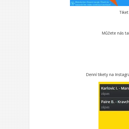
Tiket
Můžete nás tak
Denní tikety na Instagr