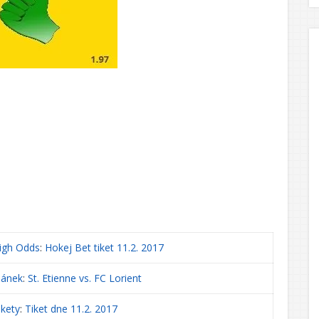
igh Odds
:
Hokej Bet tiket 11.2. 2017
lánek
:
St. Etienne vs. FC Lorient
ikety
:
Tiket dne 11.2. 2017