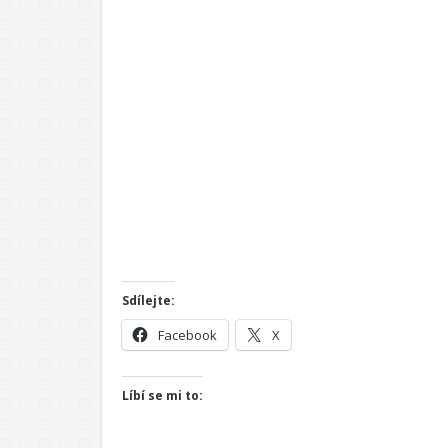
Sdílejte:
Facebook
X
Líbí se mi to: