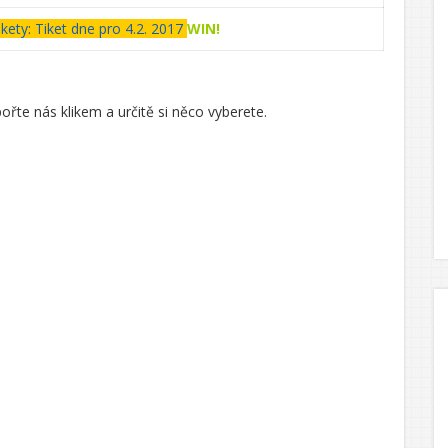
ikety
:
Tiket dne pro 4.2. 2017
WIN!
řte nás klikem a určitě si něco vyberete.