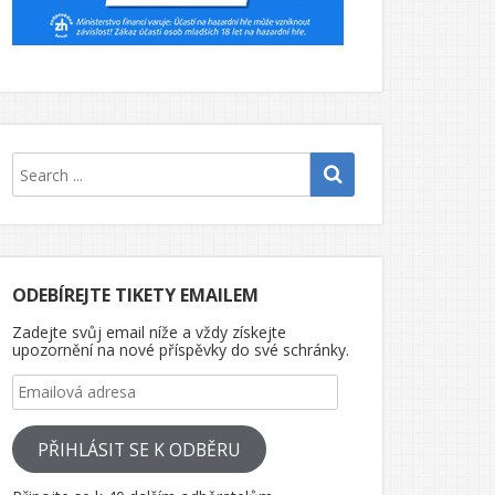
ODEBÍREJTE TIKETY EMAILEM
Zadejte svůj email níže a vždy získejte
upozornění na nové příspěvky do své schránky.
Emailová adresa
PŘIHLÁSIT SE K ODBĚRU