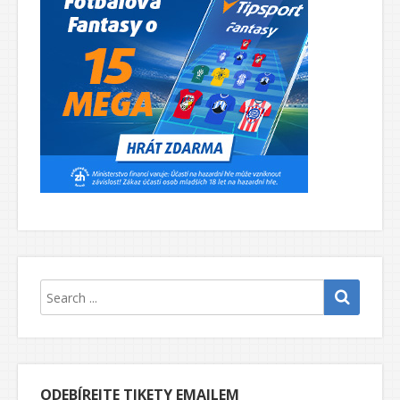
ODEBÍREJTE TIKETY EMAILEM