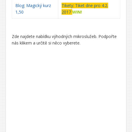
Blog
:
Magický kurz
Tikety
:
Tiket dne pro 4.2.
1,50
2017
WIN!
Zde najdete nabídku výhodných mikroslužeb. Podpořte
nás klikem a určitě si něco vyberete.