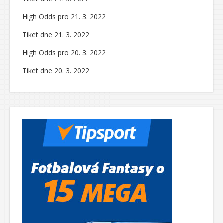
High Odds pro 21. 3. 2022
Tiket dne 21. 3. 2022
High Odds pro 20. 3. 2022
Tiket dne 20. 3. 2022