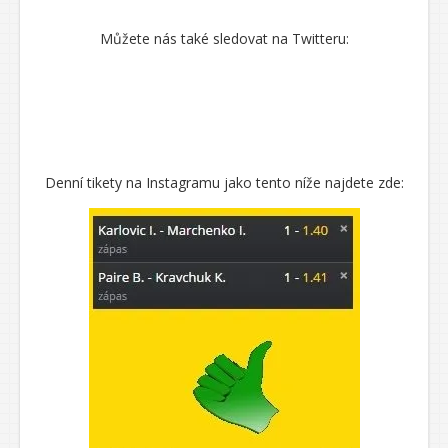
Můžete nás také sledovat na Twitteru:
Denní tikety na Instagramu jako tento níže najdete zde: