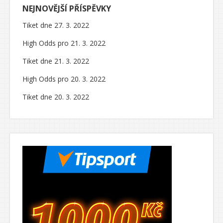
NEJNOVĚJŠÍ PŘÍSPĚVKY
Tiket dne 27. 3. 2022
High Odds pro 21. 3. 2022
Tiket dne 21. 3. 2022
High Odds pro 20. 3. 2022
Tiket dne 20. 3. 2022