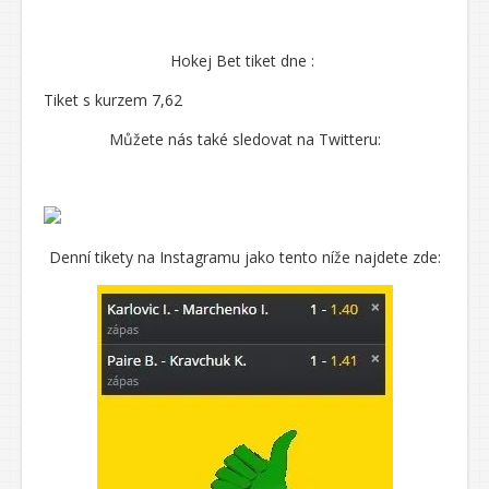
Hokej Bet tiket dne :
Tiket s kurzem 7,62
Můžete nás také sledovat na Twitteru:
Denní tikety na Instagramu jako tento níže najdete zde: