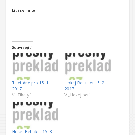
Líbí se mi to:
Související
Tiket dne pro 15. 1.
Hokej Bet tiket 15. 2.
2017
2017
V „Tikety“
V „Hokej bet“
Hokej Bet tiket 15. 3.