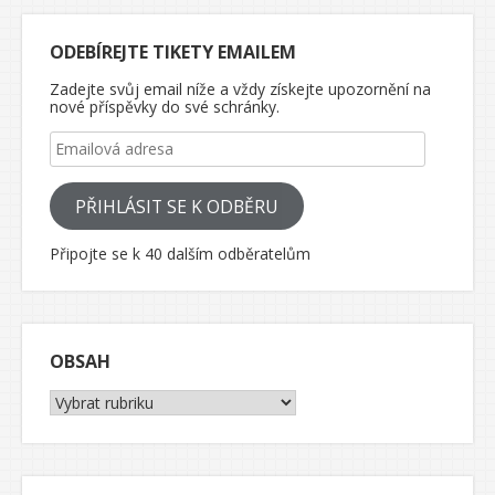
ODEBÍREJTE TIKETY EMAILEM
Zadejte svůj email níže a vždy získejte upozornění na
nové příspěvky do své schránky.
Emailová adresa
PŘIHLÁSIT SE K ODBĚRU
Připojte se k 40 dalším odběratelům
OBSAH
Obsah