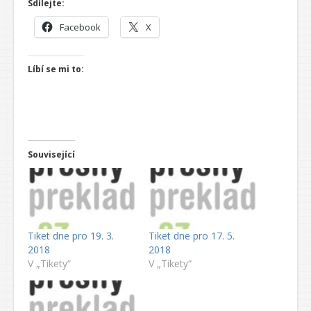
Sdílejte:
Facebook
X
Líbí se mi to:
Související
Tiket dne pro 19. 3.
Tiket dne pro 17. 5.
2018
2018
V „Tikety“
V „Tikety“