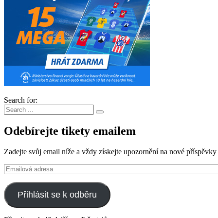
Search for:
Odebírejte tikety emailem
Zadejte svůj email níže a vždy získejte upozornění na nové příspěvky
Emailová
adresa
Přihlásit se k odběru