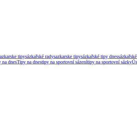
sazkarske tipy
sázkařské rady
sazkarske tipy
sázkařské tipy dnes
sázkařské
y na dnes
Tipy na dnes
tipy na sportovní sázení
tipy na sportovní sázky
Ús