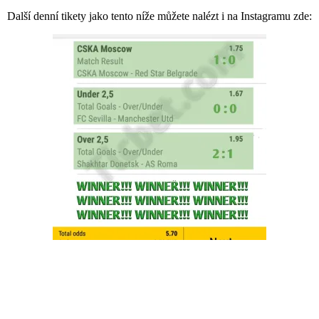
Další denní tikety jako tento níže můžete nalézt i na Instagramu zde: