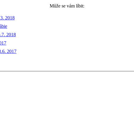
Může se vám líbit:
 3. 2018
ábie
.7. 2018
2017
3.6. 2017