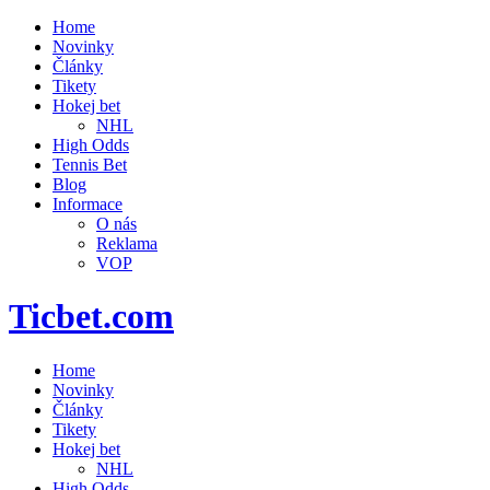
Home
Novinky
Články
Tikety
Hokej bet
NHL
High Odds
Tennis Bet
Blog
Informace
O nás
Reklama
VOP
Ticbet.com
Home
Novinky
Články
Tikety
Hokej bet
NHL
High Odds