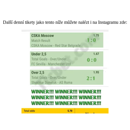
Další denní tikety jako tento níže můžete nalézt i na Instagramu zde: