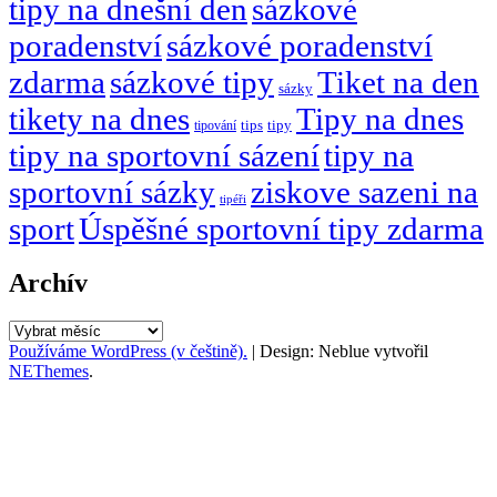
tipy na dnešní den
sázkové
poradenství
sázkové poradenství
zdarma
sázkové tipy
Tiket na den
sázky
tikety na dnes
Tipy na dnes
tipy
tipování
tips
tipy na sportovní sázení
tipy na
sportovní sázky
ziskove sazeni na
tipéři
sport
Úspěšné sportovní tipy zdarma
Archív
Archív
Používáme WordPress (v češtině).
|
Design: Neblue vytvořil
NEThemes
.