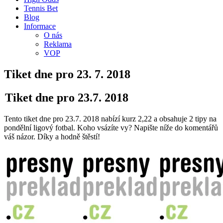
Tennis Bet
Blog
Informace
O nás
Reklama
VOP
Tiket dne pro 23. 7. 2018
Tiket dne pro 23.7. 2018
Tento tiket dne pro 23.7. 2018 nabízí kurz 2,22 a obsahuje 2 tipy na
pondělní ligový fotbal. Koho vsázíte vy? Napište níže do komentářů
váš názor. Díky a hodně štěstí!