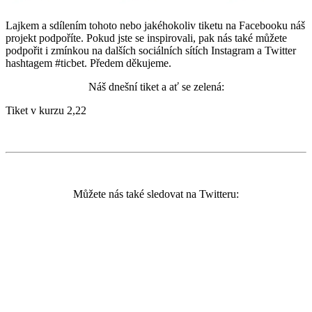
Lajkem a sdílením tohoto nebo jakéhokoliv tiketu na Facebooku náš
projekt podpoříte. Pokud jste se inspirovali, pak nás také můžete
podpořit i zmínkou na dalších sociálních sítích Instagram a Twitter
hashtagem #ticbet. Předem děkujeme.
Náš dnešní tiket a ať se zelená:
Tiket v kurzu 2,22
Můžete nás také sledovat na Twitteru: