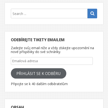
ODEBÍREJTE TIKETY EMAILEM
Zadejte svůj email níže a vždy získejte upozornění na
nové příspěvky do své schránky.
Emailová adresa
PŘIHLÁSIT SE K ODBĚRU
Připojte se k 40 dalším odběratelům
OBSAH