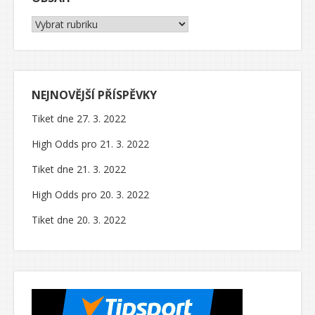
Obsah
NEJNOVĚJŠÍ PŘÍSPĚVKY
Tiket dne 27. 3. 2022
High Odds pro 21. 3. 2022
Tiket dne 21. 3. 2022
High Odds pro 20. 3. 2022
Tiket dne 20. 3. 2022