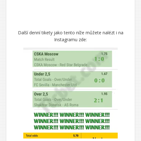
Další denní tikety jako tento níže můžete nalézt i na
Instagramu zde: