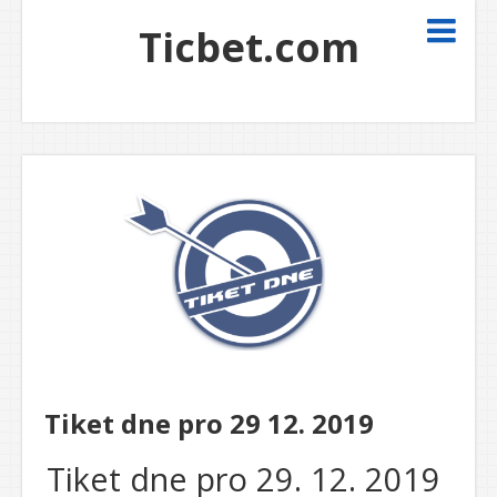
Ticbet.com
Tiket dne pro 29 12. 2019
Tiket dne pro 29. 12. 2019