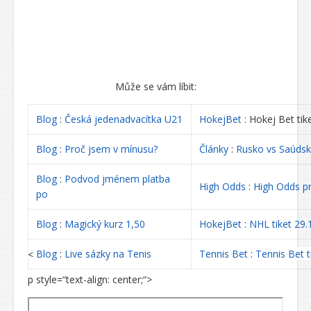
Může se vám líbit:
Blog
:
Česká jedenadvacítka U21
HokejBet
: Hokej Bet tike
Blog
:
Proč jsem v mínusu?
Články
:
Rusko vs Saúdsk
Blog
:
Podvod jménem platba
High Odds
:
High Odds pr
po
Blog
:
Magický kurz 1,50
HokejBet
:
NHL tiket 29.
Blog
:
Live sázky na Tenis
Tennis Bet
:
Tennis Bet t
<
p style=“text-align: center;“>