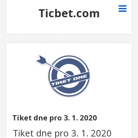
Ticbet.com
Tiket dne pro 3. 1. 2020
Tiket dne pro 3. 1. 2020