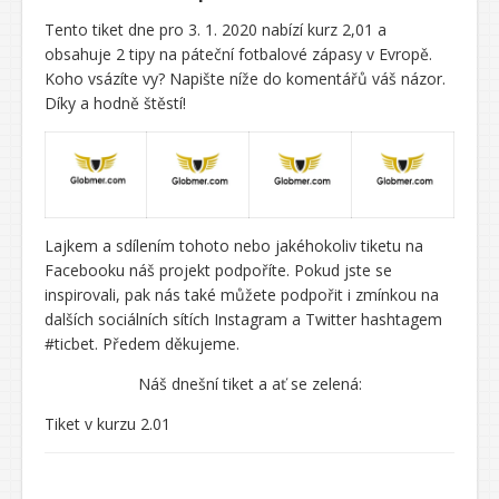
Tento tiket dne pro 3. 1. 2020 nabízí kurz 2,01 a
obsahuje 2 tipy na páteční fotbalové zápasy v Evropě.
Koho vsázíte vy? Napište níže do komentářů váš názor.
Díky a hodně štěstí!
Lajkem a sdílením tohoto nebo jakéhokoliv tiketu na
Facebooku náš projekt podpoříte. Pokud jste se
inspirovali, pak nás také můžete podpořit i zmínkou na
dalších sociálních sítích Instagram a Twitter hashtagem
#ticbet. Předem děkujeme.
Náš dnešní tiket a ať se zelená:
Tiket v kurzu 2.01