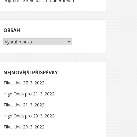
Připojte se k 40 dalším odběratelům
OBSAH
Obsah
NEJNOVĚJŠÍ PŘÍSPĚVKY
Tiket dne 27. 3. 2022
High Odds pro 21. 3. 2022
Tiket dne 21. 3. 2022
High Odds pro 20. 3. 2022
Tiket dne 20. 3. 2022