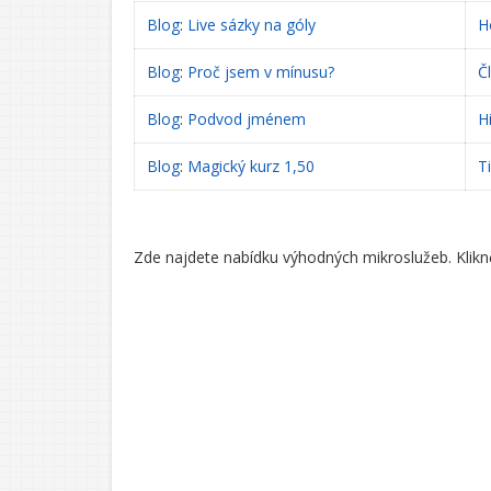
Blog
:
Live sázky na góly
H
Blog
:
Proč jsem v mínusu?
Č
Blog
:
Podvod jménem
H
Blog
:
Magický kurz 1,50
T
Zde najdete nabídku výhodných mikroslužeb. Klikně