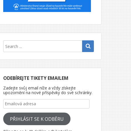
ODEBÍREJTE TIKETY EMAILEM
Zadejte svůj email níže a vždy získejte
upozornění na nové příspěvky do své schránky.
Emailová adresa
PŘIHLÁSIT SE K ODBĚRU