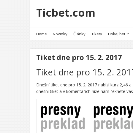
Ticbet.com
Home
Novinky
Články
Tikety
Hokej bet
Tiket dne pro 15. 2. 2017
Tiket dne pro 15. 2. 20
Dnešní tiket dne pro 15. 2. 2017 nabízí kurz 2,46 
dnešní tiket a v komentářích níže nám řekněte váš