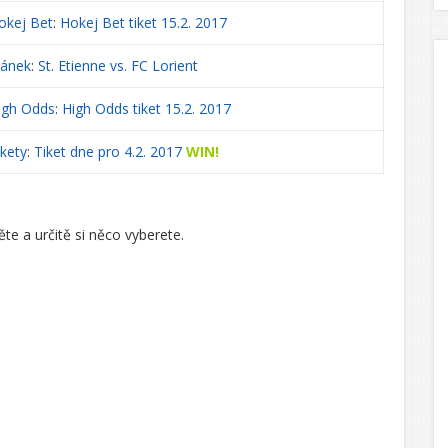
okej Bet
:
Hokej Bet tiket 15.2. 2017
lánek
:
St. Etienne vs. FC Lorient
igh Odds
:
High Odds tiket 15.2. 2017
ikety
:
Tiket dne pro 4.2. 2017
WIN!
te a určitě si něco vyberete.