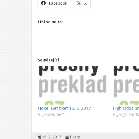
Facebook
X
Líbí se mi to:
Související
Hokej Bet tiket 15. 2. 2017
High Odds pr
V „Hokej bet“
V „High Odds
15. 2. 2017
Tikety