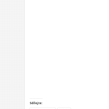
Sdílejte: