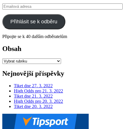
Emailová
adresa
Přihlásit se k odběru
Připojte se k 40 dalším odběratelům
Obsah
Obsah
Nejnovější příspěvky
Tiket dne 27. 3. 2022
High Odds pro 21. 3. 2022
Tiket dne 21. 3. 2022
High Odds pro 20. 3. 2022
Tiket dne 20. 3. 2022