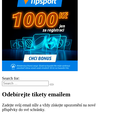
Search for:
Odebírejte tikety emailem
Zadejte svůj email níže a vždy získejte upozornění na nové
příspěvky do své schránky.