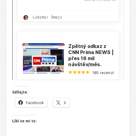
Sdílejte:
Facebook
X
Líbí se mi to: