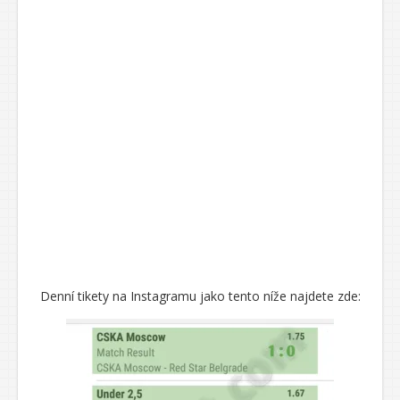
Denní tikety na Instagramu jako tento níže najdete zde: