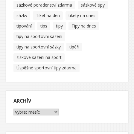
sázkové poradenství zdarma
sázkové tipy
sázky
Tiket na den
tikety na dnes
tipování
tips
tipy
Tipy na dnes
tipy na sportovní sázení
tipy na sportovní sázky
tipéři
ziskove sazeni na sport
Úspěšné sportovní tipy zdarma
ARCHÍV
Archív