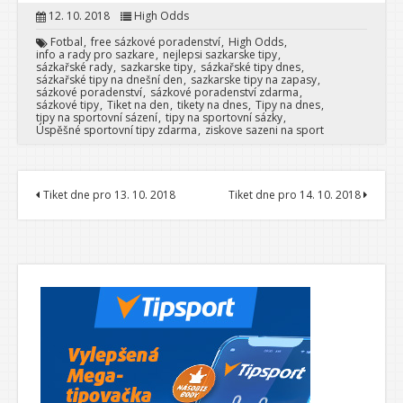
12. 10. 2018
High Odds
Fotbal
free sázkové poradenství
High Odds
info a rady pro sazkare
nejlepsi sazkarske tipy
sázkařské rady
sazkarske tipy
sázkařské tipy dnes
sázkařské tipy na dnešní den
sazkarske tipy na zapasy
sázkové poradenství
sázkové poradenství zdarma
sázkové tipy
Tiket na den
tikety na dnes
Tipy na dnes
tipy na sportovní sázení
tipy na sportovní sázky
Úspěšné sportovní tipy zdarma
ziskove sazeni na sport
Tiket dne pro 13. 10. 2018
Tiket dne pro 14. 10. 2018