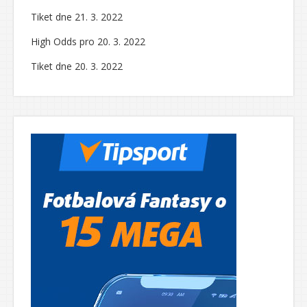
Tiket dne 21. 3. 2022
High Odds pro 20. 3. 2022
Tiket dne 20. 3. 2022