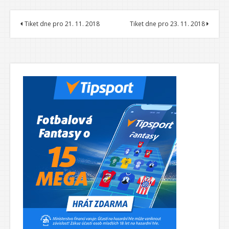
Tiket dne pro 21. 11. 2018
Tiket dne pro 23. 11. 2018