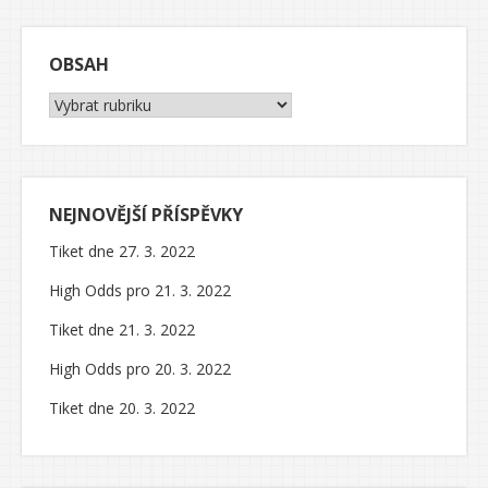
OBSAH
Obsah
NEJNOVĚJŠÍ PŘÍSPĚVKY
Tiket dne 27. 3. 2022
High Odds pro 21. 3. 2022
Tiket dne 21. 3. 2022
High Odds pro 20. 3. 2022
Tiket dne 20. 3. 2022