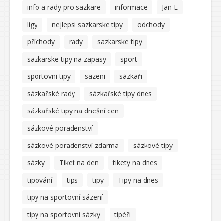
info a rady pro sazkare
informace
Jan E
ligy
nejlepsi sazkarske tipy
odchody
příchody
rady
sazkarske tipy
sazkarske tipy na zapasy
sport
sportovní tipy
sázení
sázkaři
sázkařské rady
sázkařské tipy dnes
sázkařské tipy na dnešní den
sázkové poradenství
sázkové poradenství zdarma
sázkové tipy
sázky
Tiket na den
tikety na dnes
tipování
tips
tipy
Tipy na dnes
tipy na sportovní sázení
tipy na sportovní sázky
tipéři