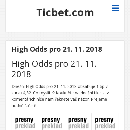
Ticbet.com
High Odds pro 21. 11. 2018
High Odds pro 21. 11.
2018
Dnešní High Odds pro 21. 11. 2018 obsahuje 1 tip v
kurzu 4,32. Co myslíte? Koukněte na dnešní tiket a v
komentářích níže nám řekněte váš názor. Přejeme
hodně štěstí!