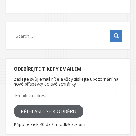
ODEBÍREJTE TIKETY EMAILEM
Zadejte svůj email níže a vždy získejte upozornění na
nové příspěvky do své schránky.
Emailová adresa
PŘIHLÁSIT SE K ODBĚRU
Připojte se k 40 dalším odběratelům