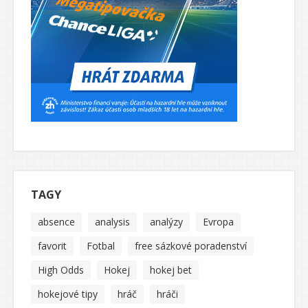
TAGY
absence
analysis
analýzy
Evropa
favorit
Fotbal
free sázkové poradenství
High Odds
Hokej
hokej bet
hokejové tipy
hráč
hráči