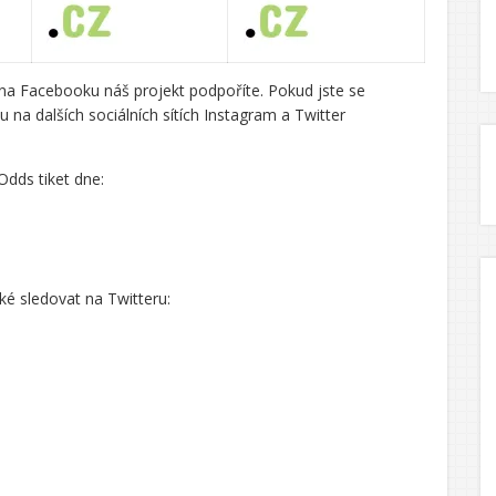
 na Facebooku náš projekt podpoříte. Pokud jste se
 na dalších sociálních sítích Instagram a Twitter
Odds tiket dne:
é sledovat na Twitteru: