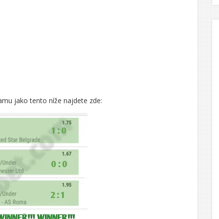
amu jako tento níže najdete zde: