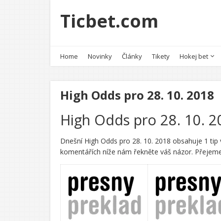
Ticbet.com
Home
Novinky
Články
Tikety
Hokej bet
High Odds pro 28. 10. 2018
High Odds pro 28. 10. 
Dnešní High Odds pro 28. 10. 2018 obsahuje 1 tip v
komentářích níže nám řekněte váš názor. Přejeme