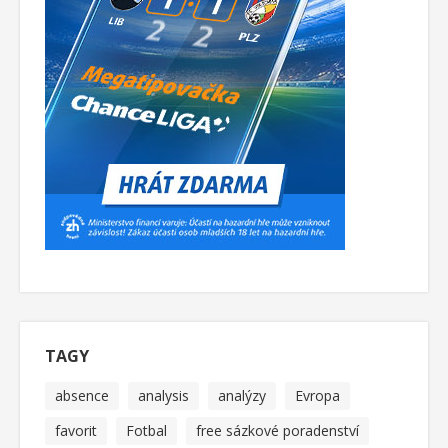
TAGY
absence
analysis
analýzy
Evropa
favorit
Fotbal
free sázkové poradenství