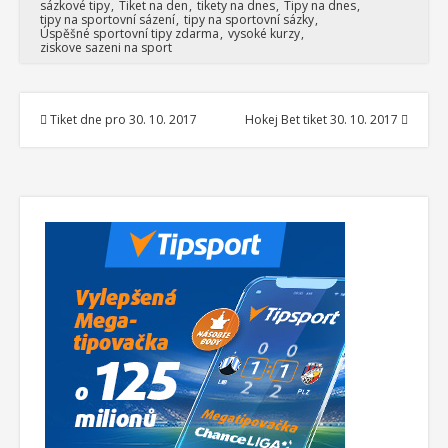
sázkové tipy
Tiket na den
tikety na dnes
Tipy na dnes
tipy na sportovní sázení
tipy na sportovní sázky
Úspěšné sportovní tipy zdarma
vysoké kurzy
ziskove sazeni na sport
Tiket dne pro 30. 10. 2017
Hokej Bet tiket 30. 10. 2017