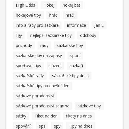
High Odds
Hokej
hokej bet
hokejové tipy
hráč
hráči
info a rady pro sazkare
informace
Jan E
ligy
nejlepsi sazkarske tipy
odchody
příchody
rady
sazkarske tipy
sazkarske tipy na zapasy
sport
sportovní tipy
sázení
sázkaři
sázkařské rady
sázkařské tipy dnes
sázkařské tipy na dnešní den
sázkové poradenství
sázkové poradenství zdarma
sázkové tipy
sázky
Tiket na den
tikety na dnes
tipování
tips
tipy
Tipy na dnes