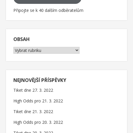
Připojte se k 40 dalším odběratelům
OBSAH
Obsah
NEJNOVĚJŠÍ PŘÍSPĚVKY
Tiket dne 27. 3. 2022
High Odds pro 21. 3. 2022
Tiket dne 21. 3. 2022
High Odds pro 20. 3. 2022
Tiket dne 20. 3. 2022