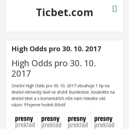
Ticbet.com
High Odds pro 30. 10. 2017
High Odds pro 30. 10.
2017
Dnešní High Odds pro 30. 10. 2017 obsahuje 1 tip na
dnešní německý duel ve druhé Bundeslize. Koukněte na
dnešní tiket a v komentářích níže nám řekněte váš
názor. Přejeme hodně štěstí!