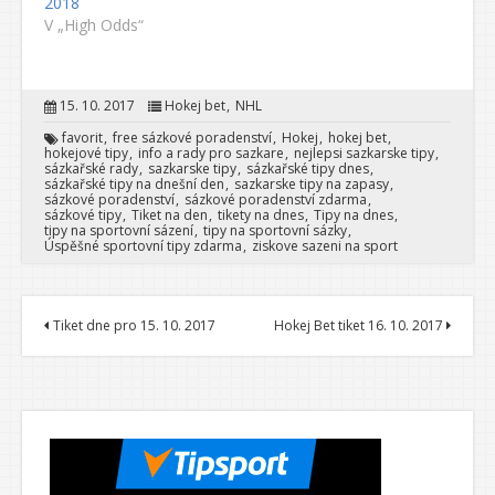
2018
V „High Odds“
15. 10. 2017
Hokej bet
NHL
favorit
free sázkové poradenství
Hokej
hokej bet
hokejové tipy
info a rady pro sazkare
nejlepsi sazkarske tipy
sázkařské rady
sazkarske tipy
sázkařské tipy dnes
sázkařské tipy na dnešní den
sazkarske tipy na zapasy
sázkové poradenství
sázkové poradenství zdarma
sázkové tipy
Tiket na den
tikety na dnes
Tipy na dnes
tipy na sportovní sázení
tipy na sportovní sázky
Úspěšné sportovní tipy zdarma
ziskove sazeni na sport
Tiket dne pro 15. 10. 2017
Hokej Bet tiket 16. 10. 2017