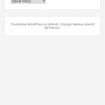
Používáme WordPress (v češtině).
|
Design: Neblue vytvořil
NEThemes
.