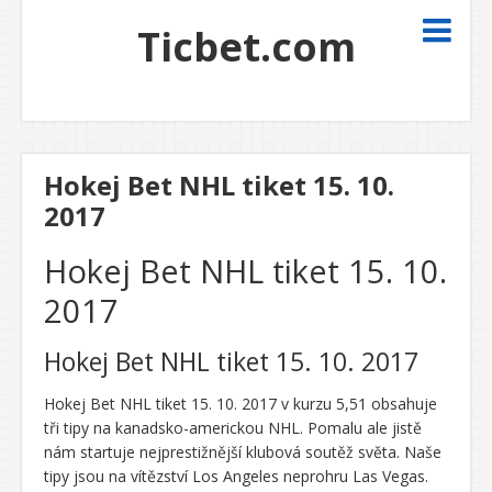
Ticbet.com
Hokej Bet NHL tiket 15. 10.
2017
Hokej Bet NHL tiket 15. 10.
2017
Hokej Bet NHL tiket 15. 10. 2017
Hokej Bet NHL tiket 15. 10. 2017 v kurzu 5,51 obsahuje
tři tipy na kanadsko-americkou NHL. Pomalu ale jistě
nám startuje nejprestižnější klubová soutěž světa. Naše
tipy jsou na vítězství Los Angeles neprohru Las Vegas.