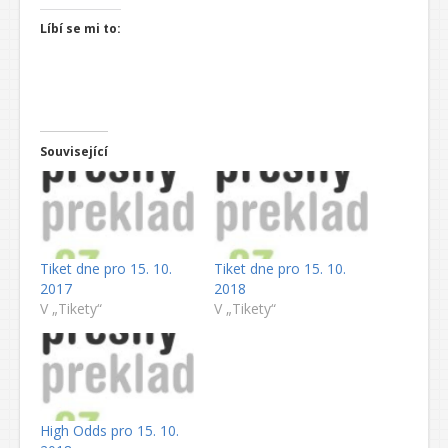
Líbí se mi to:
Související
Tiket dne pro 15. 10.
Tiket dne pro 15. 10.
2017
2018
V „Tikety“
V „Tikety“
High Odds pro 15. 10.