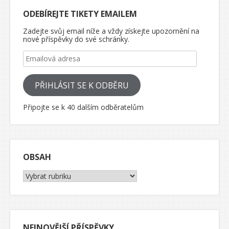
ODEBÍREJTE TIKETY EMAILEM
Zadejte svůj email níže a vždy získejte upozornění na
nové příspěvky do své schránky.
Emailová adresa
PŘIHLÁSIT SE K ODBĚRU
Připojte se k 40 dalším odběratelům
OBSAH
Obsah
NEJNOVĚJŠÍ PŘÍSPĚVKY