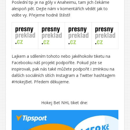
Poslední tip je na góly v Anaheimu, tam jich čekáme
alespoň pět. Dejte nám v komentářích vědět jak to
vidíte vy. Přejeme hodně štěstí!
Lajkem a sdílením tohoto nebo jakéhokoliv tiketu na
Facebooku náš projekt podpoříte. Pokud jste se
inspirovali, pak nás také můžete podpořit i zmínkou na
dalších sociálních sítích Instagram a Twitter hashtagem
#HokejBet. Předem děkujeme.
Hokej Bet NHL tiket dne: