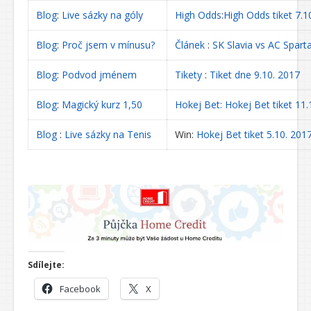
Blog
:
Live sázky na góly
High Odds
:
High Odds tiket 7.1
Blog
:
Proč jsem v mínusu?
Článek
:
SK Slavia vs AC Spart
Blog
:
Podvod jménem
Tikety
:
Tiket dne 9.10. 2017
Blog
:
Magický kurz 1,50
Hokej Bet:
Hokej Bet tiket 11.
Blog
:
Live sázky na Tenis
Win:
Hokej Bet tiket 5.10. 201
Sdílejte:
Facebook
X