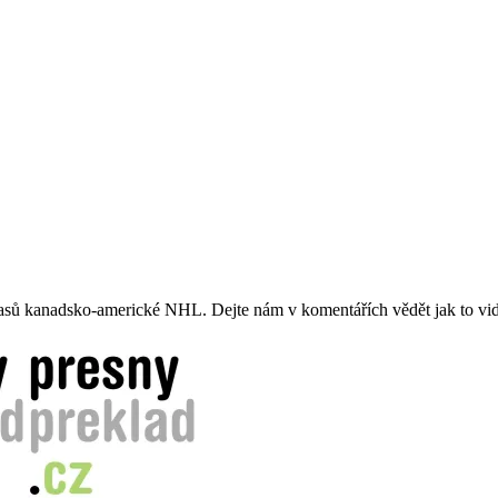
asů kanadsko-americké NHL. Dejte nám v komentářích vědět jak to vidí