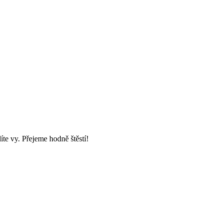
te vy. Přejeme hodně štěstí!