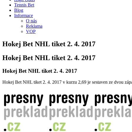
Tennis Bet
Blog
Informace
O nás
Reklama
VOP
Hokej Bet NHL tiket 2. 4. 2017
Hokej Bet NHL tiket 2. 4. 2017
Hokej Bet NHL tiket 2. 4. 2017
Hokej Bet NHL tiket 2. 4. 2017 v kurzu 2,69 je sestaven ze dvou záp