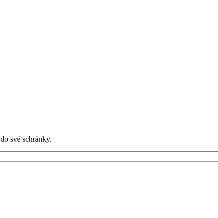
 do své schránky.