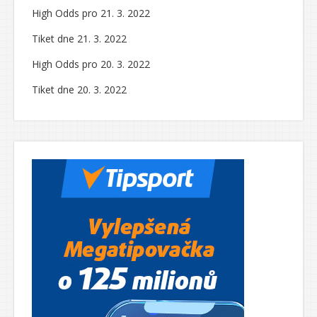
High Odds pro 21. 3. 2022
Tiket dne 21. 3. 2022
High Odds pro 20. 3. 2022
Tiket dne 20. 3. 2022