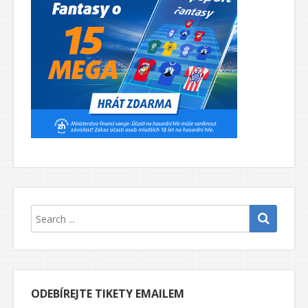
ODEBÍREJTE TIKETY EMAILEM