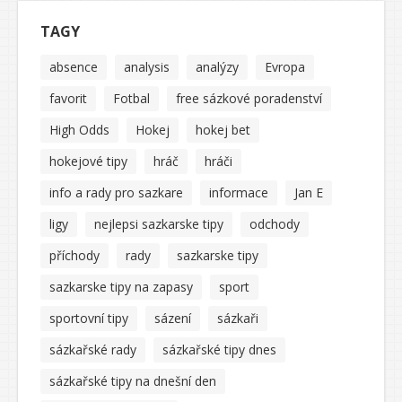
TAGY
absence
analysis
analýzy
Evropa
favorit
Fotbal
free sázkové poradenství
High Odds
Hokej
hokej bet
hokejové tipy
hráč
hráči
info a rady pro sazkare
informace
Jan E
ligy
nejlepsi sazkarske tipy
odchody
příchody
rady
sazkarske tipy
sazkarske tipy na zapasy
sport
sportovní tipy
sázení
sázkaři
sázkařské rady
sázkařské tipy dnes
sázkařské tipy na dnešní den