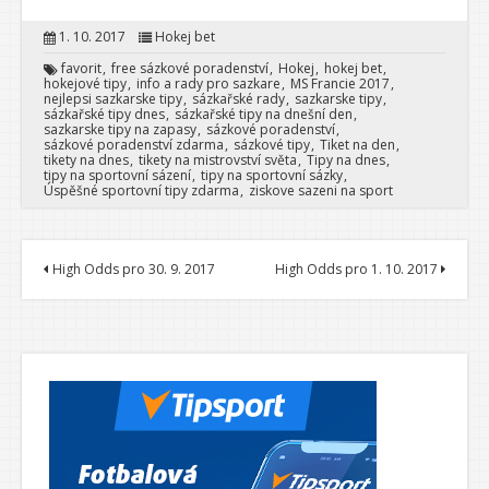
1. 10. 2017
Hokej bet
favorit
free sázkové poradenství
Hokej
hokej bet
hokejové tipy
info a rady pro sazkare
MS Francie 2017
nejlepsi sazkarske tipy
sázkařské rady
sazkarske tipy
sázkařské tipy dnes
sázkařské tipy na dnešní den
sazkarske tipy na zapasy
sázkové poradenství
sázkové poradenství zdarma
sázkové tipy
Tiket na den
tikety na dnes
tikety na mistrovství světa
Tipy na dnes
tipy na sportovní sázení
tipy na sportovní sázky
Úspěšné sportovní tipy zdarma
ziskove sazeni na sport
High Odds pro 30. 9. 2017
High Odds pro 1. 10. 2017