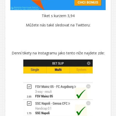
Tiket s kurzem 3,94
Můžete nás také sledovat na Twitteru:
Denní tikety na Instagramu jako tento níže najdete zde: