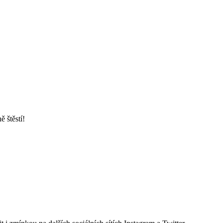
 štěstí!