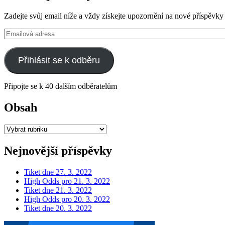
Zadejte svůj email níže a vždy získejte upozornění na nové příspěvky
Emailová
adresa
Přihlásit se k odběru
Připojte se k 40 dalším odběratelům
Obsah
Obsah
Nejnovější příspěvky
Tiket dne 27. 3. 2022
High Odds pro 21. 3. 2022
Tiket dne 21. 3. 2022
High Odds pro 20. 3. 2022
Tiket dne 20. 3. 2022