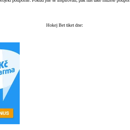
jekt podpoříte. Pokud jste se inspirovali, pak nás také můžete podpořit
Hokej Bet tiket dne: