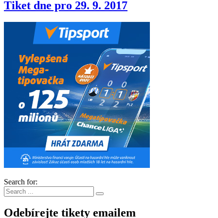
Tiket dne pro 29. 9. 2017
Search for:
Odebírejte tikety emailem