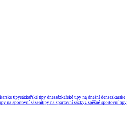
karske tipy
sázkařské tipy dnes
sázkařské tipy na dnešní den
sazkarske
tipy na sportovní sázení
tipy na sportovní sázky
Úspěšné sportovní tipy