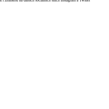
 i zmínkou na dalších sociálních sítích Instagram a Twitter