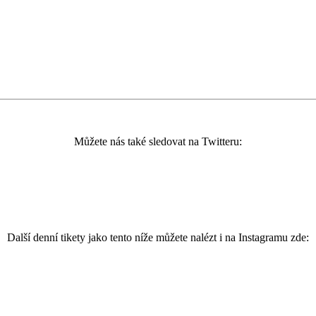
Můžete nás také sledovat na Twitteru:
Další denní tikety jako tento níže můžete nalézt i na Instagramu zde: