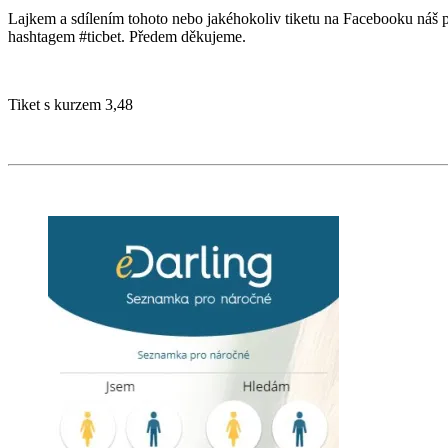
Lajkem a sdílením tohoto nebo jakéhokoliv tiketu na Facebooku náš pro
hashtagem #ticbet. Předem děkujeme.
Tiket s kurzem 3,48