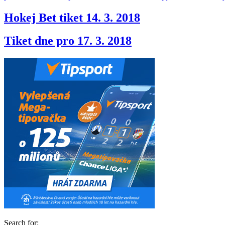
Hokej Bet tiket 14. 3. 2018
Tiket dne pro 17. 3. 2018
Search for: