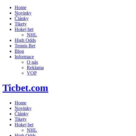
Home
Novinky
Články
Tikety
Hokej bet
NHL
High Odds
Tennis Bet
Blog
Informace
O nás
Reklama
VOP
Ticbet.com
Home
Novinky
Články
Tikety
Hokej bet
NHL
High Odds