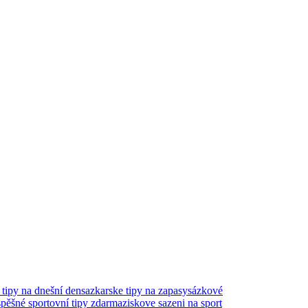
 tipy na dnešní den
sazkarske tipy na zapasy
sázkové
pěšné sportovní tipy zdarma
ziskove sazeni na sport