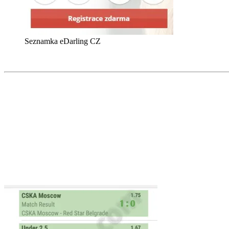
Seznamka eDarling CZ