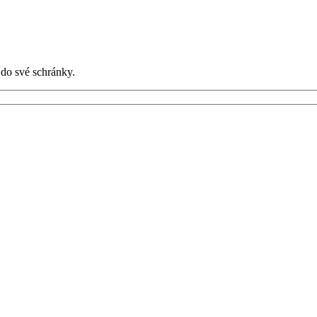
 do své schránky.