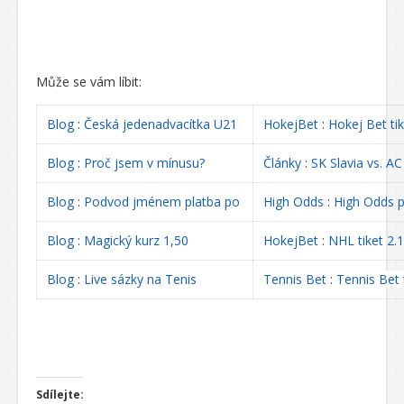
Může se vám líbit:
Blog
:
Česká jedenadvacítka U21
HokejBet
:
Hokej Bet tik
Blog
:
Proč jsem v mínusu?
Články
:
SK Slavia vs. AC
Blog
:
Podvod jménem platba po
High Odds
:
High Odds p
Blog
:
Magický kurz 1,50
HokejBet
:
NHL tiket 2.
Blog
:
Live sázky na Tenis
Tennis Bet
:
Tennis Bet 
Sdílejte: