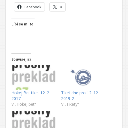
Facebook
X
Líbí se mi to:
Související
Hokej Bet tiket 12. 2.
Tiket dne pro 12. 12.
2017
2019-2
V „Hokej bet“
V „Tikety“