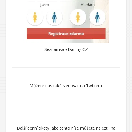
Seznamka eDarling CZ
Můžete nás také sledovat na Twitteru:
Další denní tikety jako tento níže můžete nalézt i na