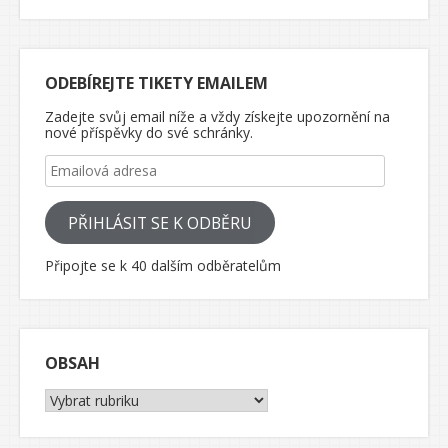
ODEBÍREJTE TIKETY EMAILEM
Zadejte svůj email níže a vždy získejte upozornění na
nové příspěvky do své schránky.
Emailová adresa
PŘIHLÁSIT SE K ODBĚRU
Připojte se k 40 dalším odběratelům
OBSAH
Obsah