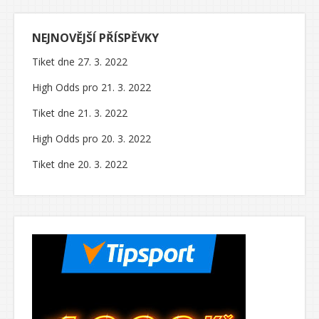
NEJNOVĚJŠÍ PŘÍSPĚVKY
Tiket dne 27. 3. 2022
High Odds pro 21. 3. 2022
Tiket dne 21. 3. 2022
High Odds pro 20. 3. 2022
Tiket dne 20. 3. 2022