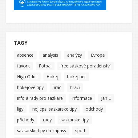
TAGY
absence
analysis
analýzy
Evropa
favorit
Fotbal
free sázkové poradenství
High Odds
Hokej
hokej bet
hokejové tipy
hráč
hráči
info a rady pro sazkare
informace
Jan E
ligy
nejlepsi sazkarske tipy
odchody
příchody
rady
sazkarske tipy
sazkarske tipy na zapasy
sport