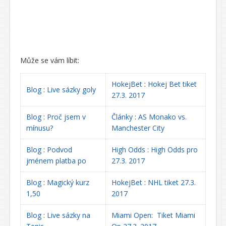
Může se vám líbit:
HokejBet
:
Hokej Bet tiket
Blog
:
Live sázky goly
27.3. 2017
Blog
:
Proč jsem v
Články
:
AS Monako vs.
mínusu?
Manchester City
Blog
:
Podvod
High Odds
:
High Odds pro
jménem platba po
27.3. 2017
Blog
:
Magický kurz
HokejBet
:
NHL tiket 27.3.
1,50
2017
Blog
:
Live sázky na
Miami Open
:
Tiket Miami