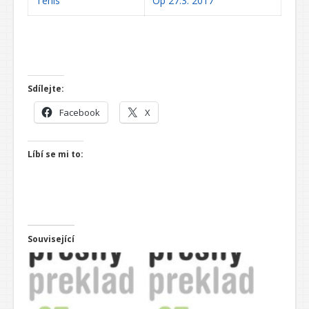
Tenis
Op 27.3. 2017
Sdílejte:
Facebook
X
Líbí se mi to:
Související