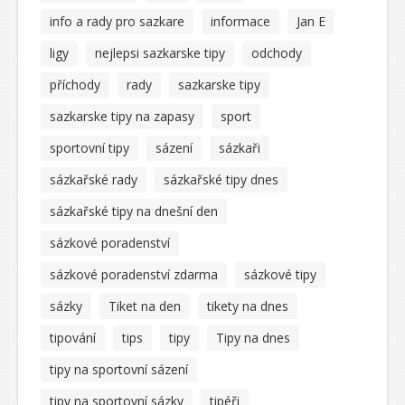
info a rady pro sazkare
informace
Jan E
ligy
nejlepsi sazkarske tipy
odchody
příchody
rady
sazkarske tipy
sazkarske tipy na zapasy
sport
sportovní tipy
sázení
sázkaři
sázkařské rady
sázkařské tipy dnes
sázkařské tipy na dnešní den
sázkové poradenství
sázkové poradenství zdarma
sázkové tipy
sázky
Tiket na den
tikety na dnes
tipování
tips
tipy
Tipy na dnes
tipy na sportovní sázení
tipy na sportovní sázky
tipéři