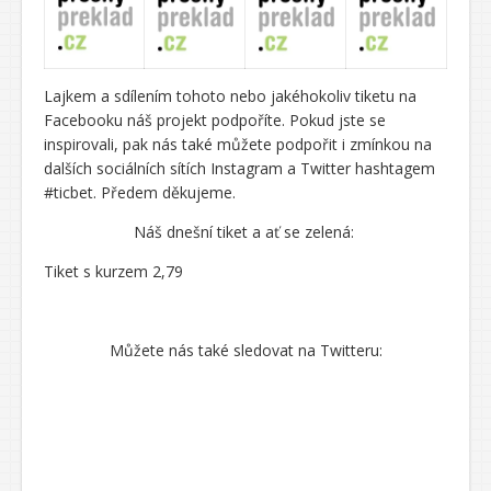
Lajkem a sdílením tohoto nebo jakéhokoliv tiketu na
Facebooku náš projekt podpoříte. Pokud jste se
inspirovali, pak nás také můžete podpořit i zmínkou na
dalších sociálních sítích Instagram a Twitter hashtagem
#ticbet. Předem děkujeme.
Náš dnešní tiket a ať se zelená:
Tiket s kurzem 2,79
Můžete nás také sledovat na Twitteru: