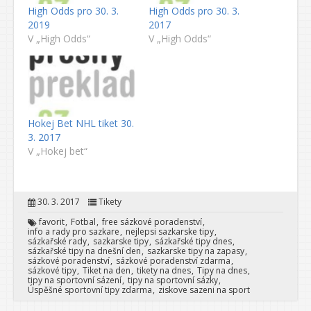
High Odds pro 30. 3.
High Odds pro 30. 3.
2019
2017
V „High Odds“
V „High Odds“
Hokej Bet NHL tiket 30.
3. 2017
V „Hokej bet“
30. 3. 2017
Tikety
favorit
Fotbal
free sázkové poradenství
info a rady pro sazkare
nejlepsi sazkarske tipy
sázkařské rady
sazkarske tipy
sázkařské tipy dnes
sázkařské tipy na dnešní den
sazkarske tipy na zapasy
sázkové poradenství
sázkové poradenství zdarma
sázkové tipy
Tiket na den
tikety na dnes
Tipy na dnes
tipy na sportovní sázení
tipy na sportovní sázky
Úspěšné sportovní tipy zdarma
ziskove sazeni na sport