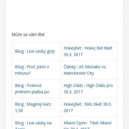
Může se vám líbit:
HokejBet
:
Hokej Bet tiket
Blog
:
Live sázky goly
30.3. 2017
Blog
:
Proč jsem v
Články
:
AS Monako vs.
mínusu?
Manchester City
Blog
:
Podvod
High Odds
:
High Odds pro
jménem platba po
30.3. 2017
Blog
:
Magický kurz
HokejBet
:
NHL tiket 30.3.
1,50
2017
Blog
:
Live sázky na
Miami Open
:
Tiket Miami