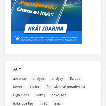
TAGY
absence
analysis
analýzy
Evropa
favorit
Fotbal
free sázkové poradenství
High Odds
Hokej
hokej bet
hokejové tipy
hráč
hráči