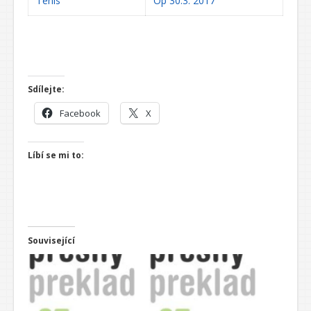
Tenis
Op 30.3. 2017
Sdílejte:
Facebook
X
Líbí se mi to:
Související