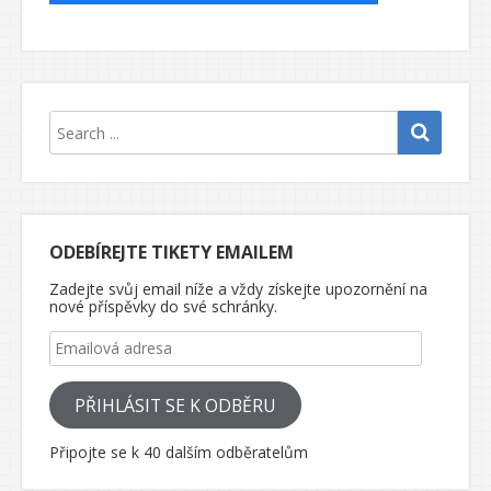
ODEBÍREJTE TIKETY EMAILEM
Zadejte svůj email níže a vždy získejte upozornění na
nové příspěvky do své schránky.
Emailová adresa
PŘIHLÁSIT SE K ODBĚRU
Připojte se k 40 dalším odběratelům