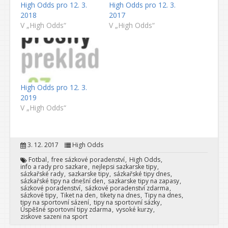
High Odds pro 12. 3.
High Odds pro 12. 3.
2018
2017
V „High Odds“
V „High Odds“
High Odds pro 12. 3.
2019
V „High Odds“
3. 12. 2017
High Odds
Fotbal
free sázkové poradenství
High Odds
info a rady pro sazkare
nejlepsi sazkarske tipy
sázkařské rady
sazkarske tipy
sázkařské tipy dnes
sázkařské tipy na dnešní den
sazkarske tipy na zapasy
sázkové poradenství
sázkové poradenství zdarma
sázkové tipy
Tiket na den
tikety na dnes
Tipy na dnes
tipy na sportovní sázení
tipy na sportovní sázky
Úspěšné sportovní tipy zdarma
vysoké kurzy
ziskove sazeni na sport