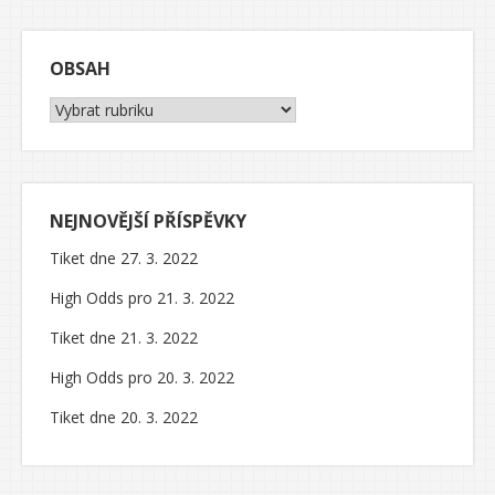
OBSAH
Obsah
NEJNOVĚJŠÍ PŘÍSPĚVKY
Tiket dne 27. 3. 2022
High Odds pro 21. 3. 2022
Tiket dne 21. 3. 2022
High Odds pro 20. 3. 2022
Tiket dne 20. 3. 2022