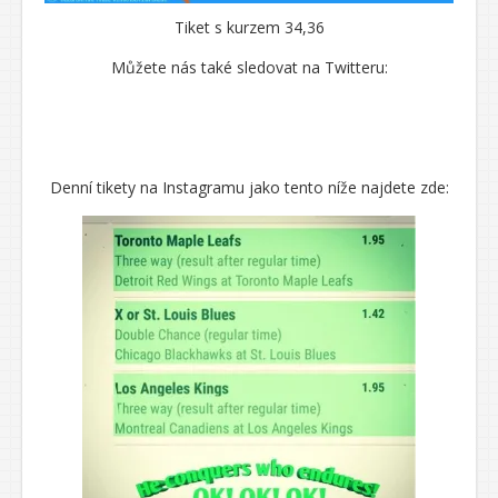
Tiket s kurzem 34,36
Můžete nás také sledovat na Twitteru:
Denní tikety na Instagramu jako tento níže najdete zde: